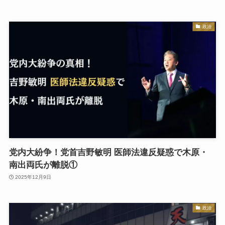
政治
党内大紛争！党首吉野敏明 医師法違反疑惑で木原・
南出両氏が離脱①
2025年12月9日
政治