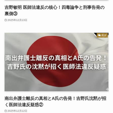
吉野敏明 医師法違反の核心！四毒論争と刑事告発の
裏側③
2025年12月13日
政治
南出弁護士離反の真相とA氏の告発！吉野氏沈黙が招
く医師法違反疑惑②
2025年12月12日