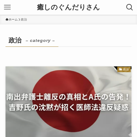
癒しのぐんだりさん
ホーム
政治
政治
– category –
政治