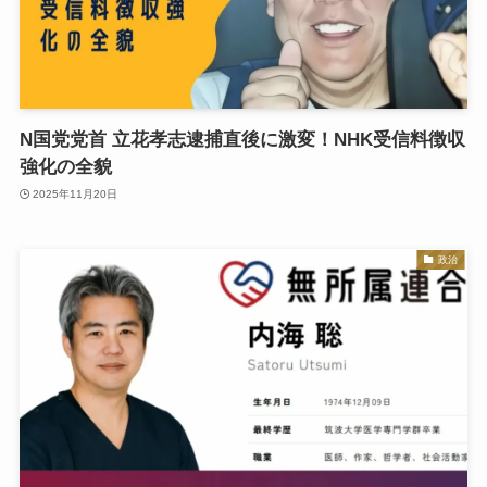
N国党党首 立花孝志逮捕直後に激変！NHK受信料徴収
強化の全貌
2025年11月20日
政治