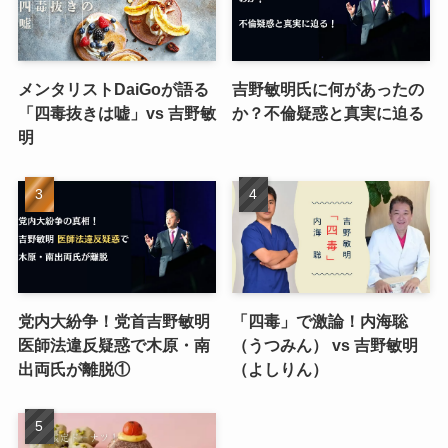
メンタリストDaiGoが語る
吉野敏明氏に何があったの
「四毒抜きは嘘」vs 吉野敏
か？不倫疑惑と真実に迫る
明
党内大紛争！党首吉野敏明
「四毒」で激論！内海聡
医師法違反疑惑で木原・南
（うつみん） vs 吉野敏明
出両氏が離脱①
（よしりん）