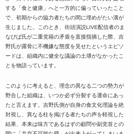
する「食と健康」へと一方的に偏っていったこと
で、初期からの協力者たちの間に埋めがたい溝が
生じました。このとき、街頭演説LIVE配信者のま
なびば氏が二重党籍の矛盾を直接指摘した際、吉
野氏が露骨に不機嫌な態度を見せたというエピソ
ードは、組織内に健全な議論の土壌がなかったこ
とを物語っています。
このように考えると、理念の異なる二つの勢力が
野合した組織は、いつか必ず分裂する運命にあっ
たと言えます。吉野氏側が自身の食文化理論を絶
対視し、異なる柱を掲げる者たちの声を軽視した
結果、本来は味方であるはずの顧問や副党首との
間に「共存不可能な壁」が出来上がってしまいま