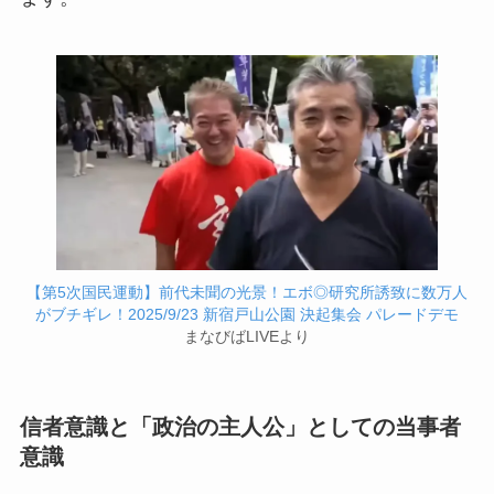
【第5次国民運動】前代未聞の光景！エボ◎研究所誘致に数万人
がブチギレ！2025/9/23 新宿戸山公園 決起集会 パレードデモ
まなびばLIVEより
信者意識と「政治の主人公」としての当事者
意識