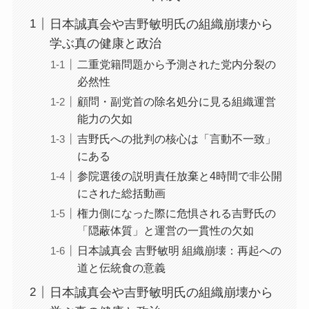
日本誠真会や吉野敏明氏の組織崩壊から
学ぶ真の健康と政治
二重党籍問題から予測された党内分裂の
必然性
顧問・副党首の除名処分に見る組織運営
能力の欠如
吉野氏への批判の核心は「言動不一致」
にある
参院選後の説明責任放棄と4時間で非公開
にされた総括動画
権力側になった際に危惧される吉野氏の
「隠蔽体質」と運営の一貫性の欠如
日本誠真会 吉野敏明 組織崩壊：再起への
道と伝統食の意義
日本誠真会や吉野敏明氏の組織崩壊から