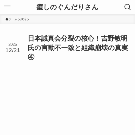
癒しのぐんだりさん
ホーム
政治
日本誠真会分裂の核心！吉野敏明
2025
氏の言動不一致と組織崩壊の真実
12/21
④