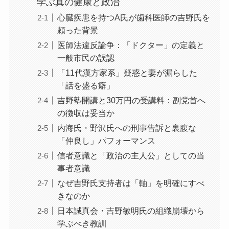
学ぶ真の健康と政治
心臓疾患を持つA氏が歯科医師の吉野氏を
頼った背景
医師法違反論争：「ドクター」の定義と
一般市民の誤認
「11代漢方家系」疑惑と妻が漏らした
「話を盛る癖」
吉野塾開講と30万円の受講料：副党首へ
の徴収は妥当か
内海氏・野沢氏への刑事告訴と裏腹な
「仲良し」パフォーマンス
信者意識と「政治の主人公」としての当
事者意識
なぜ吉野氏支持者は「軸」を明確にすべ
きなのか
日本誠真会・吉野敏明氏の組織崩壊から
学ぶべき教訓