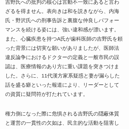
吉野氏への批判の核心は言動不一致にあると言わ
ざるを得ません。表向きは和を説きながら、内海
氏・野沢氏への刑事告訴と裏腹な仲良しパフォー
マンスを続ける姿には、強い違和感が漂います。
また、心臓疾患を持つA氏が歯科医師の吉野氏を頼
った背景には切実な願いがありましたが、医師法
違反論争におけるドクターの定義と一般市民の誤
認は、医療情報のあり方に重い課題を突きつけま
した。さらに、11代漢方家系疑惑と妻が漏らした
話を盛る癖といった報道により、リーダーとして
の資質に疑問符が打たれています。
権力側になった際に危惧される吉野氏の隠蔽体質
と運営の一貫性の欠如は、民主的な活動を阻害し