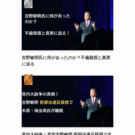
吉野敏明氏に何があったのか？不倫疑惑と真実
に迫る
党内大紛争！党首吉野敏明 医師法違反疑惑で木