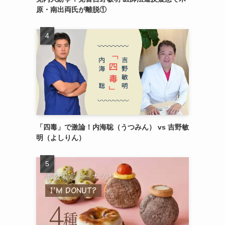
原・南出両氏が離脱①
「四毒」で激論！内海聡（うつみん） vs 吉野敏
明（よしりん）