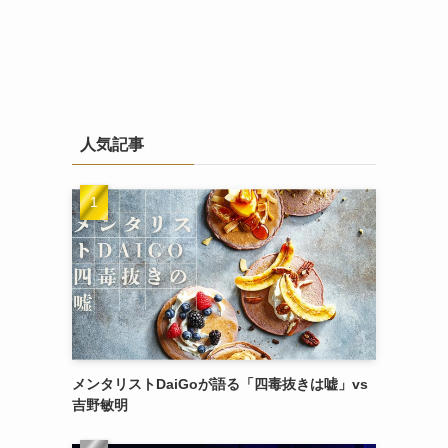
人気記事
メンタリストDaiGoが語る「四毒抜きは嘘」vs
吉野敏明