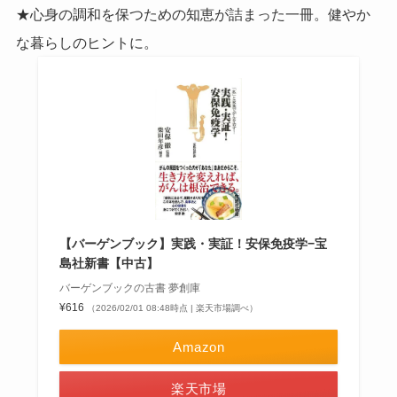
★心身の調和を保つための知恵が詰まった一冊。健やか
な暮らしのヒントに。
【バーゲンブック】実践・実証！安保免疫学−宝
島社新書【中古】
バーゲンブックの古書 夢創庫
¥616
（2026/02/01 08:48時点 | 楽天市場調べ）
Amazon
楽天市場