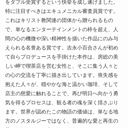
をダブル受賞するという快挙を成し遂げました。
特に注目すべきはエキュメニカル審査員賞です。
これはキリスト教関連の団体から贈られるもの
で、単なるエンターテインメントの枠を超え、人
間の心の機微や深い精神性を描いた作品にのみ与
えられる名誉ある賞です。吉永小百合さんが初め
て自らプロデュースを手掛けた本作は、房総の美
しい岬で喫茶店を営む女性と、そこに集う人々と
の心の交流を丁寧に描き出しています。喪失感を
抱えた人々が、穏やかな海と温かい珈琲、そして
店主の慈愛に触れることで、再び明日へ向かう勇
気を得るプロセスは、観る者の魂を深く揺さぶり
ます。世界が認めたこの物語の価値は、単なる地
方のノスタルジーではなく、普遍的な愛と再生の