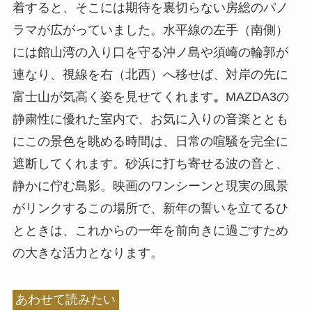
着すると、そこには期待を裏切らない房総のパノ
ラマが広がっていました。水平線の左手（南側）
には館山湾の入り口を守る沖ノ島や須崎の輪郭が
連なり、視線を右（北西）へ移せば、対岸の先に
富士山が気高く姿を見せてくれます
。
MAZDA3の
静粛性に優れた室内で、お気に入りの音楽ととも
にこの景色を眺める時間は、日常の喧騒を完全に
遮断してくれます。砂浜に打ち寄せる波の音と、
静かに佇む島影。映画のワンシーンと現実の風景
がリンクするこの場所で、新年の誓いを立てるひ
とときは、これからの一年を前向きに過ごすため
の大きな活力となります。
あわせて読みたい