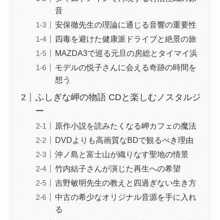
音
安保徹先生の理論に通じる音響の重要性
四毒を避けた健康派ドライブと絶景の旅
MAZDA3で巡る元旦の房総とタイマイ浜
モデルの悦子さんに会える奇跡の時間を
想う
ふしぎな岬の物語 CDと楽しむノスタルジ
ー
原作小説を読みたくなる岬カフェの魔法
DVDよりも高画質なBDで観るべき理由
沖ノ島と富士山が織りなす聖地の情景
竹内結子さんが演じた再生への希望
吉野敏明先生の教えと四過ぎない生き方
中古の希少なオリジナル音源を手に入れ
る