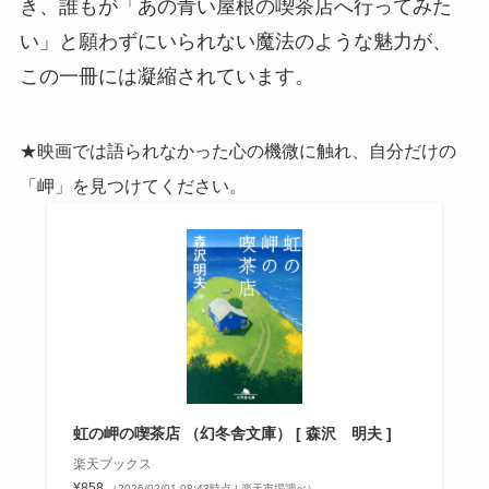
き、誰もが「あの青い屋根の喫茶店へ行ってみた
い」と願わずにいられない魔法のような魅力が、
この一冊には凝縮されています。
★映画では語られなかった心の機微に触れ、自分だけの
「岬」を見つけてください。
虹の岬の喫茶店 （幻冬舎文庫） [ 森沢 明夫 ]
楽天ブックス
¥858
（2026/02/01 08:43時点 | 楽天市場調べ）