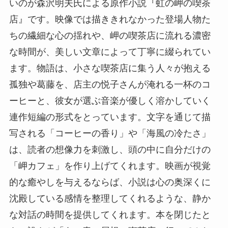
いのが森沢明夫氏による原作小説『虹の岬の喫茶
店』です。映像では描ききれなかった登場人物た
ちの繊細な心の揺れや、岬の喫茶店に流れる濃密
な時間が、美しい文章によって丁寧に綴られてい
ます。物語は、小さな喫茶店に集う人々が抱える
孤独や葛藤を、店主の悦子さんが淹れる一杯のコ
ーヒーと、彼女が選ぶ音楽が優しく溶かしていく
連作短編の形式をとっています。文字を通じて描
写される「コーヒーの香り」や「海風の冷たさ」
は、読者の想像力を刺激し、頭の中に自分だけの
「岬カフェ」を作り上げてくれます。映画が視覚
的な癒やしを与えるならば、小説は心の奥深くに
沈殿している感情を整理してくれるような、静か
な対話の時間を提供してくれます。本を閉じたと