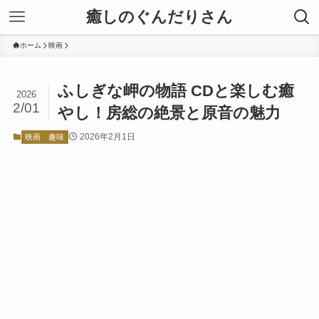
癒しのぐんだりさん
ホーム
映画
ふしぎな岬の物語 CDと楽しむ癒
2026
2/01
やし！房総の絶景と原音の魅力
2026年2月1日
映画
趣味