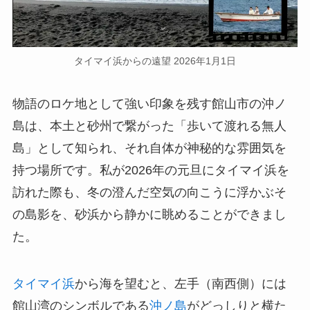
タイマイ浜からの遠望 2026年1月1日
物語のロケ地として強い印象を残す館山市の沖ノ
島は、本土と砂州で繋がった「歩いて渡れる無人
島」として知られ、それ自体が神秘的な雰囲気を
持つ場所です。私が2026年の元旦にタイマイ浜を
訪れた際も、冬の澄んだ空気の向こうに浮かぶそ
の島影を、砂浜から静かに眺めることができまし
た。
タイマイ浜
から海を望むと、左手（南西側）には
館山湾のシンボルである
沖ノ島
がどっしりと横た