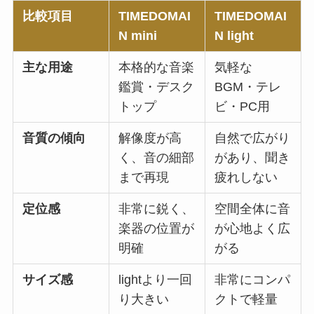
比較項目
TIMEDOMAI
TIMEDOMAI
N mini
N light
主な用途
本格的な音楽
気軽な
鑑賞・デスク
BGM・テレ
トップ
ビ・PC用
音質の傾向
解像度が高
自然で広がり
く、音の細部
があり、聞き
まで再現
疲れしない
定位感
非常に鋭く、
空間全体に音
楽器の位置が
が心地よく広
明確
がる
サイズ感
lightより一回
非常にコンパ
り大きい
クトで軽量