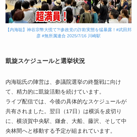
【内海聡】神谷宗幣大慌て?!参政党の詐欺実態を猛暴露！#武田邦
彦 #無所属連合 2025/7/16 川崎駅
凱旋スケジュールと選挙状況
内海聡氏の陣営は、参議院選挙の終盤戦に向け
て、精力的に凱旋活動を続けています。
ライブ配信では、今後の具体的なスケジュールが
共有されました。翌日（17日）は横浜を皮切り
に、横須賀中央駅、鎌倉、大船、藤沢、そして中
央林間へと移動する予定が組まれています。