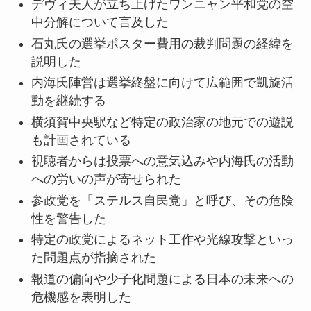
デヴィ夫人が立ち上げたワンニャン平和党の空
中分解について言及した
石丸氏の選挙ポスター費用の裁判問題の経緯を
説明した
内海氏陣営は選挙終盤に向けて広範囲で凱旋活
動を継続する
横須賀中央駅など特定の政治家の地元での遊説
も計画されている
視聴者からは投票への意気込みや内海氏の活動
への労いの声が寄せられた
参政党を「ステルス自民党」と呼び、その危険
性を警告した
特定の政党によるネット工作や光線攻撃といっ
た問題点が指摘された
報道の偏向や少子化問題による日本の未来への
危機感を表明した