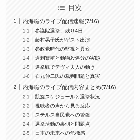
目次
内海聡のライブ配信速報(7/16)
参議院選挙、残り4日
藤村晃子氏がゲスト出演
参政党時代の監視と異変
過剰繁殖と動物殺処分の実態
選挙戦でデヴィ夫人の動き
石丸伸二氏の裁判問題と真実
内海聡のライブ配信内容まとめ(7/16)
凱旋スケジュールと選挙状況
視聴者の声から見る反応
ステルス自民党への警鐘
選挙活動の裏側と問題点
日本の未来への危機感