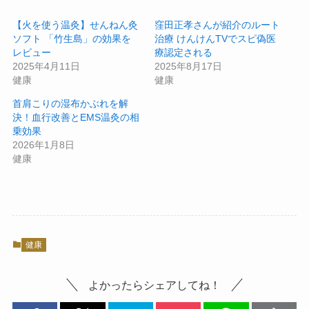
【火を使う温灸】せんねん灸
窪田正孝さんが紹介のルート
ソフト 「竹生島」の効果を
治療 けんけんTVでスピ偽医
レビュー
療認定される
2025年4月11日
2025年8月17日
健康
健康
首肩こりの湿布かぶれを解
決！血行改善とEMS温灸の相
乗効果
2026年1月8日
健康
健康
よかったらシェアしてね！