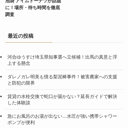
池袋 アイムドーナツが話題
に！場所・待ち時間を徹底
調査
最近の投稿
河合ゆうすけ埼玉県知事選へ立候補！出馬の真意と浮
上する懸念
ダレノガレ明美も憤る梨泥棒事件！被害農家への支援
と防犯の限界
賃貸の水栓交換で蛇口が届かない？延長ガイドで解決
した体験談
急にお風呂のお湯が出ない…水圧が強い携帯シャワー
ポンプが便利