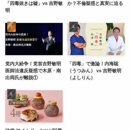
「四毒抜きは嘘」vs 吉野敏
か？不倫疑惑と真実に迫る
明
党内大紛争！党首吉野敏明
「四毒」で激論！内海聡
医師法違反疑惑で木原・南
（うつみん） vs 吉野敏明
出両氏が離脱①
（よしりん）