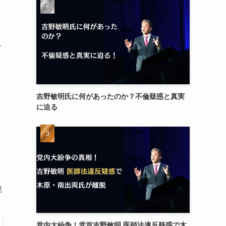
し
吉野敏明氏に何があったのか？不倫疑惑と真実
に迫る
以
現
党内大紛争！党首吉野敏明 医師法違反疑惑で木