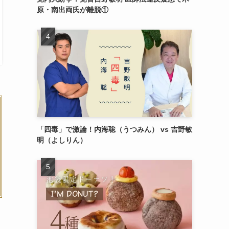
原・南出両氏が離脱①
「四毒」で激論！内海聡（うつみん） vs 吉野敏
明（よしりん）