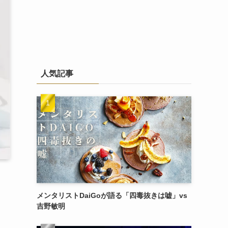
人気記事
メンタリストDaiGoが語る「四毒抜きは嘘」vs
吉野敏明