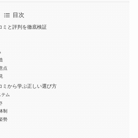
目次
コミと評判を徹底検証
る
造
意点
見
コミから学ぶ正しい選び方
ステム
さ
体制
姿勢