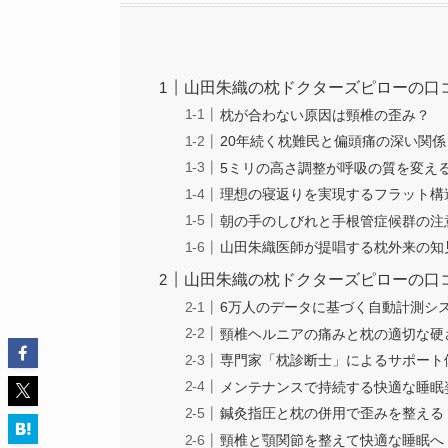
山田朱織の枕ドクターズピローの口
枕が合わない原因は頸椎の歪み？
20年続く枕難民と偏頭痛の深い関係
5ミリの高さ調整が呼吸の質を変え
理想の寝返りを実現するフラット構
朝の手のしびれと手根管症候群の注
山田朱織医師が提唱する枕外来の知
山田朱織の枕ドクターズピローの口
6万人のデータに基づく自動計測シ
頸椎ヘルニアの痛みと枕の適切な硬
専門家「枕診断士」によるサポート
メンテナンスで持続する快適な睡眠
鍼灸指圧と枕の併用で歪みを整える
頸椎と顎関節を整えて快適な睡眠へ