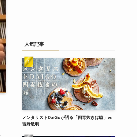
人気記事
メンタリストDaiGoが語る「四毒抜きは嘘」vs
吉野敏明
に