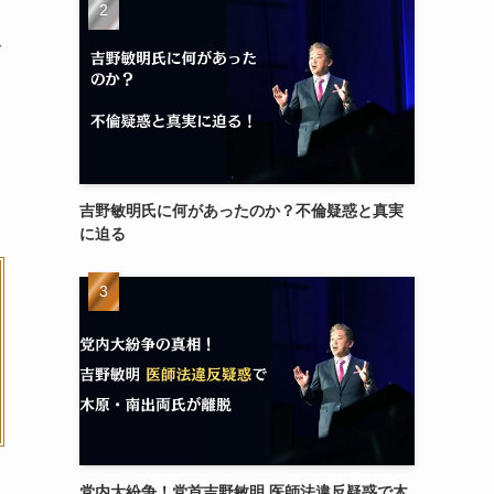
て
う
吉野敏明氏に何があったのか？不倫疑惑と真実
に迫る
党内大紛争！党首吉野敏明 医師法違反疑惑で木