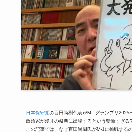
日本保守党
の百田尚樹代表がM-1グランプリ20
政治家が漫才の祭典に出場するという斬新すぎる
この記事では、なぜ百田尚樹氏がM-1に挑戦する