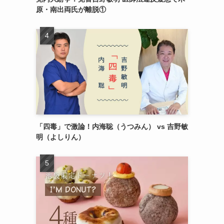
原・南出両氏が離脱①
「四毒」で激論！内海聡（うつみん） vs 吉野敏
明（よしりん）