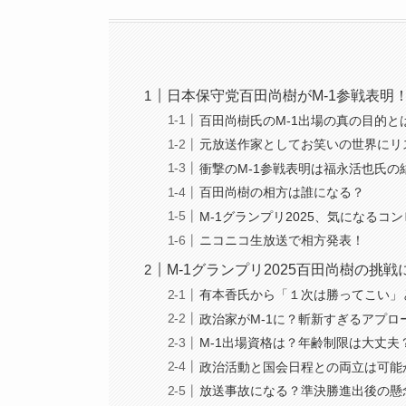
日本保守党百田尚樹がM-1参戦表明
百田尚樹氏のM-1出場の真の目的と
元放送作家としてお笑いの世界にリ
衝撃のM-1参戦表明は福永活也氏の
百田尚樹の相方は誰になる？
M-1グランプリ2025、気になるコ
ニコニコ生放送で相方発表！
M-1グランプリ2025百田尚樹の挑
有本香氏から「１次は勝ってこい」
政治家がM-1に？斬新すぎるアプロ
M-1出場資格は？年齢制限は大丈夫
政治活動と国会日程との両立は可能
放送事故になる？準決勝進出後の懸