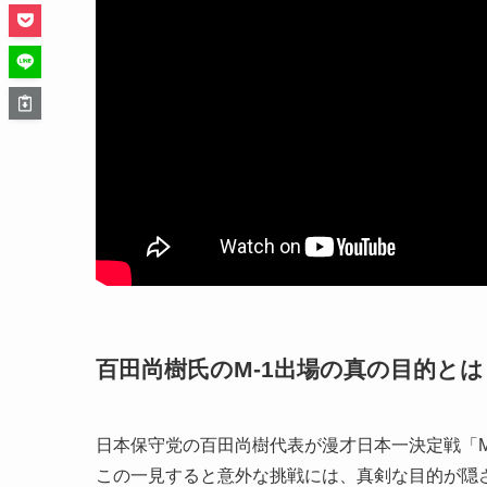
百田尚樹氏のM-1出場の真の目的とは
日本保守党の百田尚樹代表が漫才日本一決定戦「M-
この一見すると意外な挑戦には、真剣な目的が隠