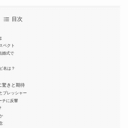
目次
！
は
スペクト
結婚式で
ンビ名は？
戦に驚きと期待
とプレッシャー
ーチに反響
？
か
念