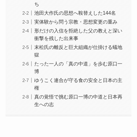
ち
池田大作氏の思想へ鞍替えした144名
実体験から問う宗教・思想変更の重み
形だけの入信を拒絶した父の教えと深い
衝撃を残した出来事
末松氏の離反と巨大組織が仕掛ける蟻地
獄
たった一人の「真の中道」を歩む原口一
博
ゆうこく連合が守る食の安全と日本の主
権
真の覚悟で挑む原口一博の中道と日本再
生への志