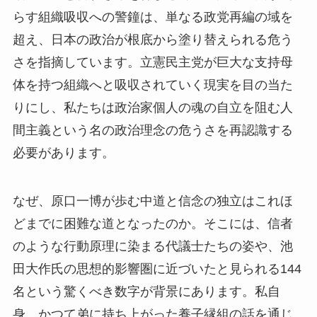
らす組織吸収への警鐘は、単なる政党再編の域を
超え、日本の政治が根底から塗り替えられる危う
さを指摘しています。立憲民主党が巨大な支持母
体を持つ組織へと吸収されていく現実を目の当た
りにし、私たちは政治家個人の魂の自立を阻む人
間主義という名の政治理念の危うさを再認識する
必要があります。
なぜ、原口一博が歩む中道と信念の独立はこれほ
どまでに困難な道となったのか。そこには、信者
のような行動原理に染まる代議士たちの姿や、池
田大作氏の思想的影響圏に近づいたと見られる144
名という驚くべき数字が背景にあります。私自
身、かつて弟に持ち上がった養子縁組の話を通じ