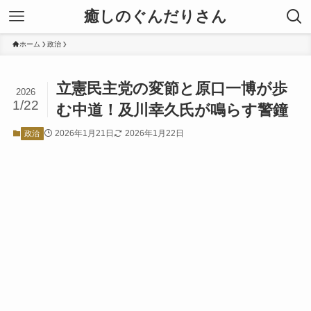
癒しのぐんだりさん
ホーム
政治
立憲民主党の変節と原口一博が歩
2026
1/22
む中道！及川幸久氏が鳴らす警鐘
2026年1月21日
2026年1月22日
政治