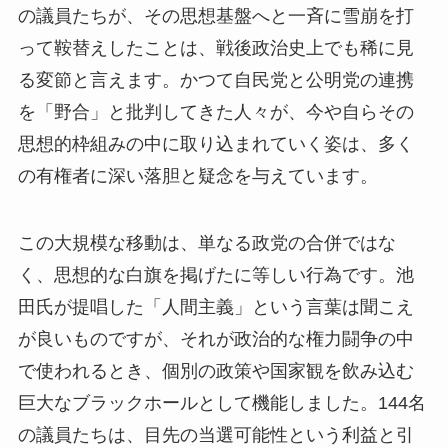
の議員たちが、その思想基盤へと一斉に雪崩を打
って鞍替えしたことは、戦後政治史上でも稀に見
る変節と言えます。かつて自民党と公明党の連携
を「野合」と批判してきた人々が、今や自らその
思想的枠組みの中に取り込まれていく姿は、多く
の有権者に深い落胆と疑念を与えています。
この大規模な移動は、単なる政党の合併ではな
く、思想的な白旗を掲げたに等しい行為です。池
田氏が提唱した「人間主義」という言葉は聞こえ
が良いものですが、それが政治的な権力闘争の中
で使われるとき、個別の政策や国家観を飲み込む
巨大なブラックホールとして機能しました。144名
の議員たちは、目先の当選可能性という利益と引