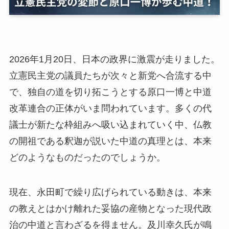
2026年1月20日、日本の政界に激震が走りました。
立憲民主党の議員たちが次々と新党へ合流する中
で、独自の道を切り拓こうとする原口一博と中道
改革連合の正体がいま問われています。多くの代
議士が新たな枠組みへ吸い込まれていく中、仏教
の開祖である釈迦が説いた中道の真理とは、本来
どのようなものだったのでしょうか。
現在、永田町で繰り広げられている動きは、本来
の教えとはかけ離れた妥協の産物となった現代政
治の中道と言わざるを得ません。及川幸久氏が鳴