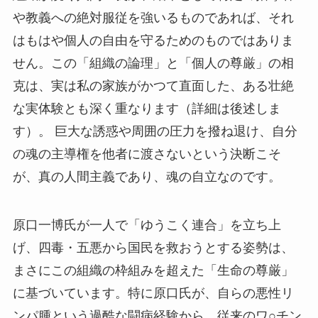
や教義への絶対服従を強いるものであれば、それ
はもはや個人の自由を守るためのものではありま
せん。この「組織の論理」と「個人の尊厳」の相
克は、実は私の家族がかつて直面した、ある壮絶
な実体験とも深く重なります（詳細は後述しま
す）。 巨大な誘惑や周囲の圧力を撥ね退け、自分
の魂の主導権を他者に渡さないという決断こそ
が、真の人間主義であり、魂の自立なのです。
原口一博氏が一人で「ゆうこく連合」を立ち上
げ、四毒・五悪から国民を救おうとする姿勢は、
まさにこの組織の枠組みを超えた「生命の尊厳」
に基づいています。特に原口氏が、自らの悪性リ
ンパ腫という過酷な闘病経験から、従来のワ○チン