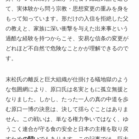
て、実体験から問う宗教・思想変更の重みを身を
もって知っています。形だけの入信を拒絶した父
の教えと、家族に深い衝撃を与えた出来事という
過酷な経験を持つからこそ、安易な信条の変更が
どれほど不自然で危険なことかが理解できるので
す。
末松氏の離反と巨大組織が仕掛ける蟻地獄のよう
な包囲網により、原口氏は名実ともに孤立無援と
なりました。しかし、たった一人の真の中道を歩
む原口一博の決意は、決して揺らぐことはありま
せん。この戦いは、単なる権力争いではなく、ゆ
うこく連合が守る食の安全と日本の主権を取り戻
すため
の闘い
でもあります。この記事では、巨大