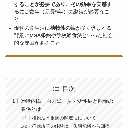
することが必要であり、その効果を実感す
るには
数年（最長5年）の継続が必要なこ
と
現代の食生活に
植物性の油
が多く含まれる
背景に
MSA条約
や
学校給食法
といった社会
的な要因があること
目次
🧐緑内障・白内障・黄斑変性症と四毒の
関係とは
植物油と眼病の関連性について
症状改善の体験談：失明危機から回復し