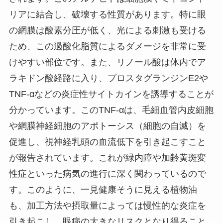
リアに結合し、破壊する性質があります。特に眼
の網膜は酸素分圧が低く、光による刺激も受ける
ため、この過酸化脂質によるダメージを非常に受
けやすい部位です。また、リノール酸は体内でア
ラキドン酸経路に入り、プロスタグランジンE2や
TNF-αなどの炎症性サイトカインを誘導することが
分かっています。このTNF-αは、毛細血管内皮細胞
や網膜神経細胞のアポトーシス（細胞の自滅）を
促進し、視神経乳頭の血流低下を引き起こすこと
が報告されています。これが緑内障や加齢黄斑変
性症といった病気の進行に深く関わっているので
す。このように、一見健康そうに見える植物油
も、加工方法や摂取量によっては慢性的な炎症を
引き起こし、眼病の大きなリスクとなり得ること