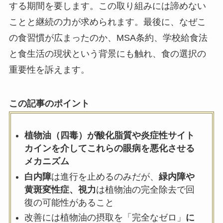
する期間を要します。この取り組みには諦めない
ことと継続の力が求められます。最後に、なぜこ
の食習慣が広まったのか、MSA条約、学校給食法
と食生活の現状という背景にも触れ、食の選択の
重要性を訴えます。
この記事のポイント
植物油（四毒）が酸化脂質や炎症性サイト
カインを介してこれらの眼病を悪化させる
メカニズム
白内障
は進行を止めるのみだが、
緑内障や
黄斑変性症、視力
は植物油の完全除去で回
復の可能性があること
改善には植物油の摂取を「完全なゼロ」
に