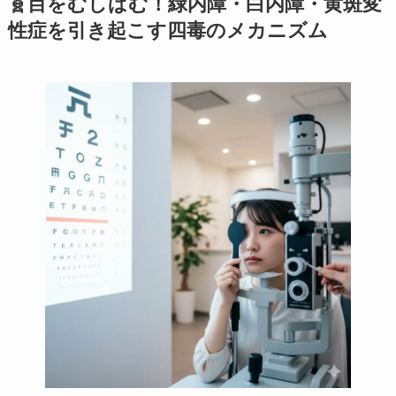
🧬目をむしばむ！緑内障・白内障・黄斑変
性症を引き起こす四毒のメカニズム