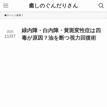
癒しのぐんだりさん
ホーム
健康
緑内障・白内障・黄斑変性症は四
2025
11/07
毒が原因？油を断つ視力回復術