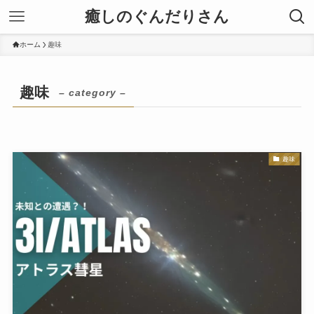
癒しのぐんだりさん
ホーム
趣味
趣味
– category –
趣味