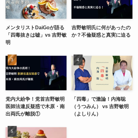
メンタリストDaiGoが語る
吉野敏明氏に何があったの
「四毒抜きは嘘」vs 吉野敏
か？不倫疑惑と真実に迫る
明
党内大紛争！党首吉野敏明
「四毒」で激論！内海聡
医師法違反疑惑で木原・南
（うつみん） vs 吉野敏明
出両氏が離脱①
（よしりん）