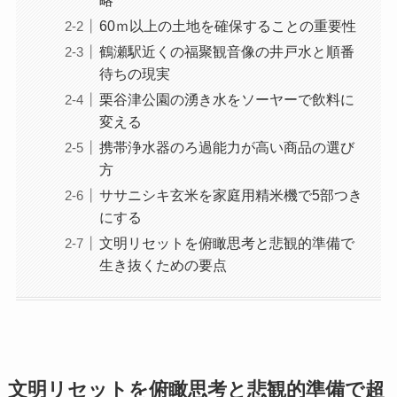
略
60ｍ以上の土地を確保することの重要性
鶴瀬駅近くの福聚観音像の井戸水と順番
待ちの現実
栗谷津公園の湧き水をソーヤーで飲料に
変える
携帯浄水器のろ過能力が高い商品の選び
方
ササニシキ玄米を家庭用精米機で5部つき
にする
文明リセットを俯瞰思考と悲観的準備で
生き抜くための要点
文明リセットを俯瞰思考と悲観的準備で超