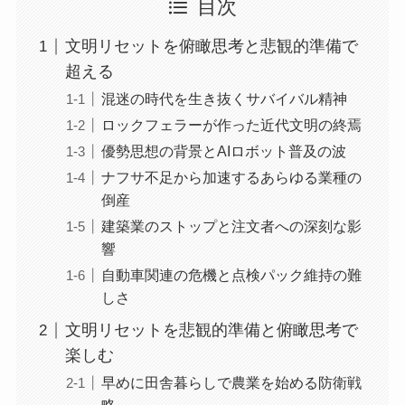
目次
文明リセットを俯瞰思考と悲観的準備で
超える
混迷の時代を生き抜くサバイバル精神
ロックフェラーが作った近代文明の終焉
優勢思想の背景とAIロボット普及の波
ナフサ不足から加速するあらゆる業種の
倒産
建築業のストップと注文者への深刻な影
響
自動車関連の危機と点検パック維持の難
しさ
文明リセットを悲観的準備と俯瞰思考で
楽しむ
早めに田舎暮らしで農業を始める防衛戦