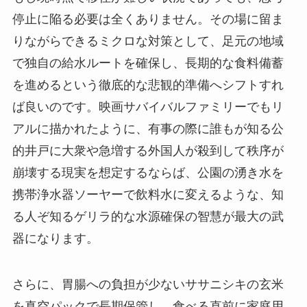
停止に陥る必要は全くありません。その場に留ま
りながらできるミクロな対策として、足元の地域
で独自の給水ルートを確保し、長期的な食料備蓄
を進めるという徹底的な悲観的準備へシフトすれ
ば良いのです。映画サバイバルファミリーでもリ
アルに描かれたように、有事の際に誰もが知る公
的井戸に大衆や急増する外国人が殺到して秩序が
崩壊する現実を想定するならば、公園の湧き水を
携帯浄水器ソーヤーで飲料水に変えるような、知
る人ぞ知るゲリラ的な水源確保の智慧が最大の武
器になります。
さらに、胃腸への負担が少ないササニシキの玄米
を真空パックで長期保管し、食べる直前に家庭用