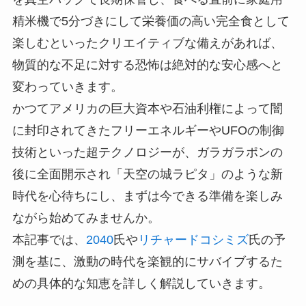
精米機で5分づきにして栄養価の高い完全食として
楽しむといったクリエイティブな備えがあれば、
物質的な不足に対する恐怖は絶対的な安心感へと
変わっていきます。
かつてアメリカの巨大資本や石油利権によって闇
に封印されてきたフリーエネルギーやUFOの制御
技術といった超テクノロジーが、ガラガラポンの
後に全面開示され「天空の城ラピタ」のような新
時代を心待ちにし、まずは今できる準備を楽しみ
ながら始めてみませんか。
本記事では、
2040
氏や
リチャードコシミズ
氏の予
測を基に、激動の時代を楽観的にサバイブするた
めの具体的な知恵を詳しく解説していきます。