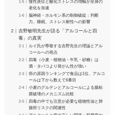
慢性炎症と酸化ストレスの増幅が全身の
老化を加速
脳神経・ホルモン系の制御破綻：判断
力、睡眠、ストレス耐性への影響
吉野敏明先生が語る「アルコールと四
毒」の真実
ルイ氏が尊敬する吉野先生の理論とアル
コールへの視点
四毒（小麦・植物油・牛乳・砂糖）は
酒・タバコより発がん性が強い
癌の原因ランキングで食品は1位、アルコ
ールは下から数えて6番目
小麦のグルテンとアルコールによる腸粘
膜破壊のメカニズム比較
四毒の中でも注意が必要な植物性油と肺
腺癌リスクの関連性