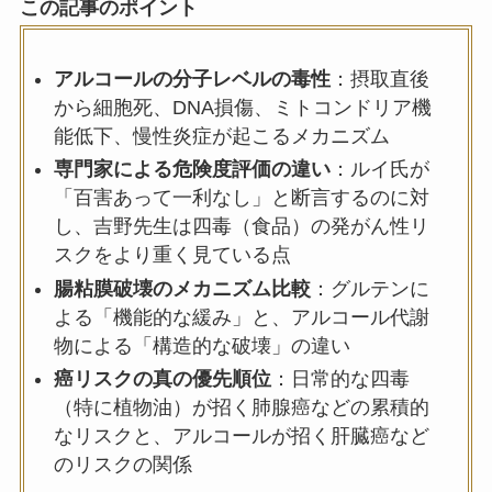
この記事のポイント
アルコールの分子レベルの毒性
：摂取直後
から細胞死、DNA損傷、ミトコンドリア機
能低下、慢性炎症が起こるメカニズム
専門家による危険度評価の違い
：ルイ氏が
「百害あって一利なし」と断言するのに対
し、吉野先生は四毒（食品）の発がん性リ
スクをより重く見ている点
腸粘膜破壊のメカニズム比較
：グルテンに
よる「機能的な緩み」と、アルコール代謝
物による「構造的な破壊」の違い
癌リスクの真の優先順位
：日常的な四毒
（特に植物油）が招く肺腺癌などの累積的
なリスクと、アルコールが招く肝臓癌など
のリスクの関係