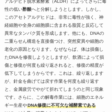
アルデヒド脱水素酵素（ALDH）によってさらに毒
性の低い
酢酸
へと分解しようとします。しかし、
このアセトアルデヒドは、非常に毒性が強く、神
経細胞や全身の細胞膜に含まれる脂質と反応して
異常なタンパク質を形成します。他にも、DNAの
二重らせん構造を直接傷つけ、突然変異や細胞の
老化の原因となります。なぜならば、体は損傷し
たDNAを修復しようとしますが、飲酒によって損
傷と修復が何度も繰り返されると、修復の精度が
低下してしまうからです。これは、繰り返します
が、針金を曲げては戻す作業を何度も繰り返す
と、金属疲労でやがて折れてしまうのと同じ現象
です。さらに、この解毒作業には、細胞のエネル
ギー生産や
DNA修復に不可欠な補酵素である