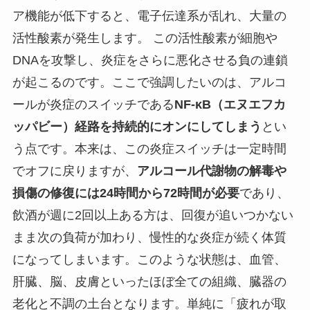
ア機能が低下すると、電子伝達系が乱れ、大量の
活性酸素が発生します。 この活性酸素が細胞や
DNAを攻撃し、炎症をさらに悪化させる負の連鎖
が起こるのです。ここで強調したいのは、アルコ
ールが炎症のスイッチである
NF-κB（エヌエフカ
ッパビー）経路を持続的にオンにしてしまう
とい
う点です。本来は、この炎症スイッチは一定時間
でオフに戻りますが、
アルコール代謝物の解毒や
損傷の修復には24時間から72時間が必要
であり、
飲酒が週に2回以上ある方は、回復が追いつかない
まま次の負荷が加わり、慢性的な炎症が続く体質
になってしまいます。このような状態は、血管、
肝臓、脳、皮膚といったほぼ全ての組織、臓器の
老化と不調の土台となります。単純に「疲れが取