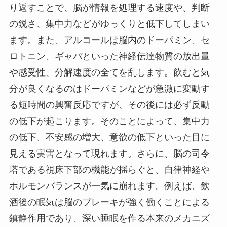
り返すことで、脳が情報を処理する速度や、判断
の鋭さ、集中力などがゆっくりと低下してしまい
ます。また、アルコールは脳内のドーパミン、セ
ロトニン、ギャバといった神経伝達物質の放出量
や感受性、分解速度の全てを乱します。飲むと気
分が良くなるのはドーパミンなどが急激に変動す
る短時間の興奮反応ですが、その後には必ず反動
の低下が起こります。そのことによって、集中力
の低下、不安感の増大、意欲の低下といった目に
見える実害となって現れます。さらに、脳の司令
塔である視床下部の機能が揺らぐと、自律神経や
ホルモンバランスが一気に崩れます。例えば、飲
酒後の眠気は脳のブレーキが強く働くことによる
鎮静作用であり、深い睡眠を作る本来のメカニズ