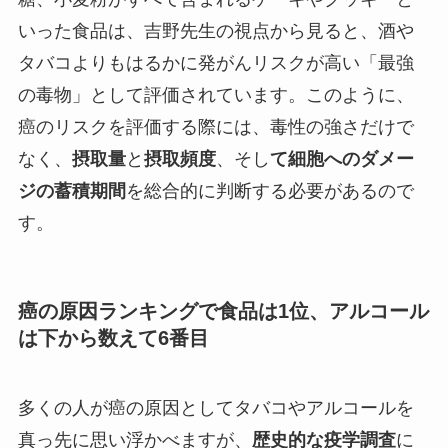
いった食品は、吉野先生の視点から見ると、酒や
タバコよりもはるかに発がんリスクが高い「最強
の毒物」として評価されています。このように、
癌のリスクを評価する際には、毒性の強さだけで
なく、
摂取量
と
摂取頻度
、そし
て細胞へのダメー
ジの蓄積期間
を総合的に判断する必要があるので
す。
癌の原因ランキングで食品は1位、アルコール
は下から数えて6番目
多くの人が癌の原因としてタバコやアルコールを
真っ先に思い浮かべますが、
歴史的な疫学調査
に