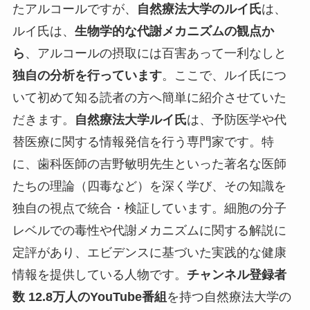
たアルコールですが、
自然療法大学のルイ氏
は、
ルイ氏は、
生物学的な代謝メカニズムの観点か
ら
、アルコールの摂取には百害あって一利なしと
独自の分析を行っています
。ここで、ルイ氏につ
いて初めて知る読者の方へ簡単に紹介させていた
だきます。
自然療法大学ルイ氏
は、予防医学や代
替医療に関する情報発信を行う専門家です。特
に、歯科医師の吉野敏明先生といった著名な医師
たちの理論（四毒など）を深く学び、その知識を
独自の視点で統合・検証しています。細胞の分子
レベルでの毒性や代謝メカニズムに関する解説に
定評があり、エビデンスに基づいた実践的な健康
情報を提供している人物です。
チャンネル登録者
数 12.8万人のYouTube番組
を持つ自然療法大学の