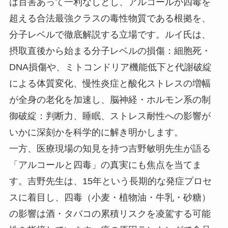
は百害あって一利なしとし、アルコールが四毒を
超える合法最強クラスの毒性物質である根拠を、
分子レベルで徹底解説する立場です。ルイ氏は、
摂取直後から始まる分子レベルの損傷：細胞死・
DNA損傷や、ミトコンドリア機能低下と代謝破綻
による体質変化、慢性炎症と酸化ストレスの増幅
が全身の老化を加速し、脳神経・ホルモン系の制
御破綻：判断力、睡眠、ストレス耐性への影響が
いかに深刻かを科学的に解き明かします。
一方、医療現場の知見を持つ吉野敏明先生が語る
「アルコールと四毒」の真実にも焦点を当てま
す。吉野先生は、15年という長期的な発症プロセ
スに着目し、四毒（小麦・植物油・牛乳・砂糖）
の影響は酒・タバコの累積リスクを凌駕する可能