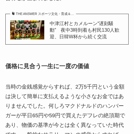
THE ANSWER スポーツ文化・育成＆…
中津江村とカメルーン“遅刻騒
動” 夜中3時到着も村民130人歓
迎、日韓W杯から続く交流
価格に見合う一生に一度の価値
当時の金銭感覚からすれば、2万5千円という金額
は決して簡単に支払えるような小さなお金ではあ
りませんでした。何しろマクドナルドのハンバー
ガーが平日65円や59円で買えたデフレの絶頂期で
あり、物価の基準が今とは全く異なっていた時代