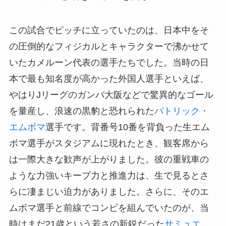
この試合でピッチに立っていたのは、日本中をそ
の圧倒的なフィジカルとキャラクターで沸かせて
いたカメルーン代表の選手たちでした。当時の日
本で最も知名度が高かった外国人選手といえば、
やはりJリーグのガンバ大阪などで驚異的なゴール
を量産し、浪速の黒豹と恐れられた
パトリック・
エムボマ
選手です。背番号10番を背負った生エム
ボマ選手がスタジアムに現れたとき、観客席から
は一際大きな歓声が上がりました。彼の重戦車の
ような力強いキープ力と推進力は、生で見るとさ
らに凄まじい迫力がありました。さらに、そのエ
ムボマ選手と前線でコンビを組んでいたのが、当
時はまだ21歳という若さの新鋭だった
サミュエ