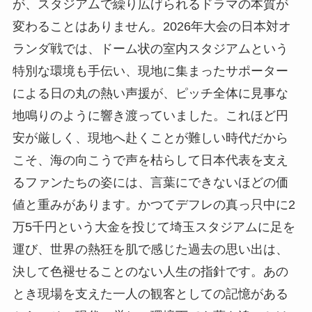
が、スタジアムで繰り広げられるドラマの本質が
変わることはありません。2026年大会の日本対オ
ランダ戦では、ドーム状の室内スタジアムという
特別な環境も手伝い、現地に集まったサポーター
による日の丸の熱い声援が、ピッチ全体に見事な
地鳴りのように響き渡っていました。これほど円
安が厳しく、現地へ赴くことが難しい時代だから
こそ、海の向こうで声を枯らして日本代表を支え
るファンたちの姿には、言葉にできないほどの価
値と重みがあります。かつてデフレの真っ只中に2
万5千円という大金を投じて埼玉スタジアムに足を
運び、世界の熱狂を肌で感じた過去の思い出は、
決して色褪せることのない人生の指針です。あの
とき現場を支えた一人の観客としての記憶がある