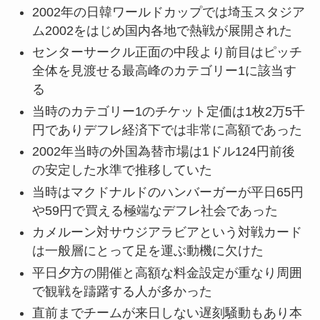
2002年の日韓ワールドカップでは埼玉スタジア
ム2002をはじめ国内各地で熱戦が展開された
センターサークル正面の中段より前目はピッチ
全体を見渡せる最高峰のカテゴリー1に該当す
る
当時のカテゴリー1のチケット定価は1枚2万5千
円でありデフレ経済下では非常に高額であった
2002年当時の外国為替市場は1ドル124円前後
の安定した水準で推移していた
当時はマクドナルドのハンバーガーが平日65円
や59円で買える極端なデフレ社会であった
カメルーン対サウジアラビアという対戦カード
は一般層にとって足を運ぶ動機に欠けた
平日夕方の開催と高額な料金設定が重なり周囲
で観戦を躊躇する人が多かった
直前までチームが来日しない遅刻騒動もあり本